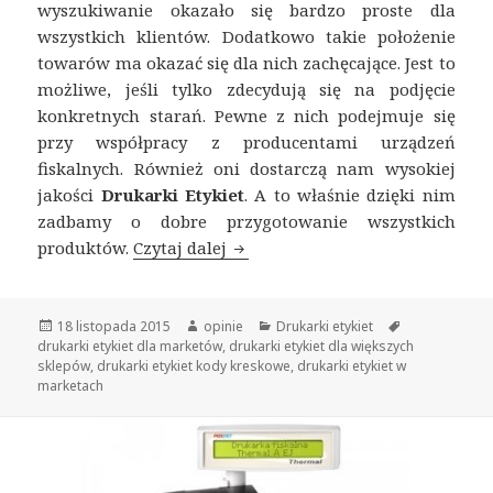
wyszukiwanie okazało się bardzo proste dla
wszystkich klientów. Dodatkowo takie położenie
towarów ma okazać się dla nich zachęcające. Jest to
możliwe, jeśli tylko zdecydują się na podjęcie
konkretnych starań. Pewne z nich podejmuje się
przy współpracy z producentami urządzeń
fiskalnych. Również oni dostarczą nam wysokiej
jakości
Drukarki Etykiet
. A to właśnie dzięki nim
zadbamy o dobre przygotowanie wszystkich
produktów.
Czytaj dalej
Drukarki etykiet – drukowanie
Opublikowano
18 listopada 2015
Autor
opinie
Kategorie
Drukarki etykiet
Tagi
drukarki etykiet dla marketów
,
drukarki etykiet dla większych
sklepów
,
drukarki etykiet kody kreskowe
,
drukarki etykiet w
marketach