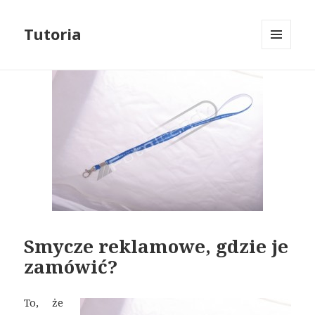
Tutoria
MENU
I
WIDGETY
Smycze reklamowe, gdzie je
zamówić?
To, że