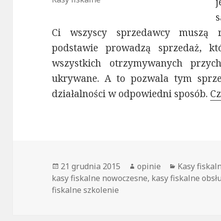
j
Ci wszyscy sprzedawcy muszą re
podstawie prowadzą sprzedaż, kt
wszystkich otrzymywanych przyc
ukrywane. A to pozwala tym sprzed
działalności w odpowiedni sposób.
Cz
Opublikowano
21 grudnia 2015
Autor
opinie
Kategorie
Kasy fiskal
kasy fiskalne nowoczesne
,
kasy fiskalne obsł
fiskalne szkolenie