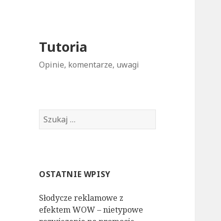
Tutoria
Opinie, komentarze, uwagi
S
z
u
k
a
OSTATNIE WPISY
j
:
Słodycze reklamowe z
efektem WOW – nietypowe