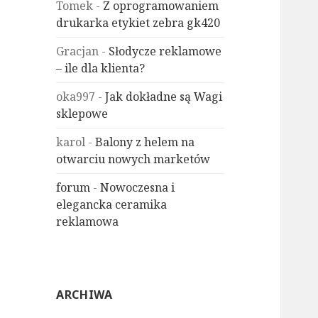
Tomek
-
Z oprogramowaniem
drukarka etykiet zebra gk420
Gracjan
-
Słodycze reklamowe
– ile dla klienta?
oka997
-
Jak dokładne są Wagi
sklepowe
karol
-
Balony z helem na
otwarciu nowych marketów
forum
-
Nowoczesna i
elegancka ceramika
reklamowa
ARCHIWA