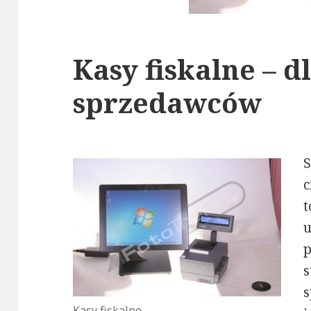
Kasy fiskalne – d
sprzedawców
s
Kasy fiskalne