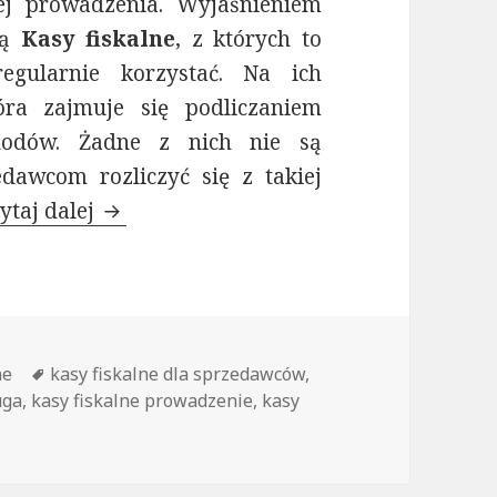
ej prowadzenia. Wyjaśnieniem
są
Kasy fiskalne
, z których to
gularnie korzystać. Na ich
óra zajmuje się podliczaniem
hodów. Żadne z nich nie są
awcom rozliczyć się z takiej
ytaj dalej
Kasy fiskalne – dla wielu sprzedawców
ne
Tagi
kasy fiskalne dla sprzedawców
,
uga
,
kasy fiskalne prowadzenie
,
kasy